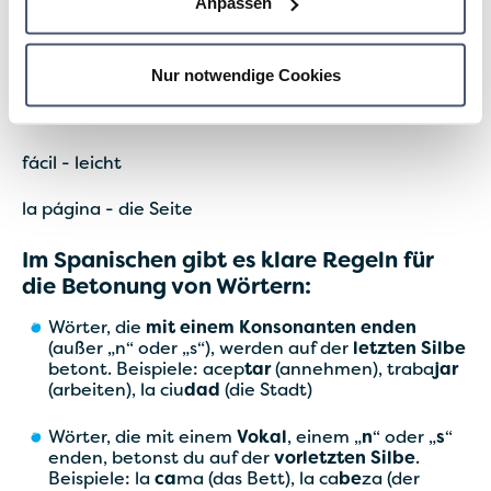
Anpassen
Beispiele:
el día - der Tag
Nur notwendige Cookies
el árbol - der Baum
fácil - leicht
la página - die Seite
Im Spanischen gibt es klare Regeln für
die Betonung von Wörtern:
Wörter, die
mit einem Konsonanten enden
(außer „n“ oder „s“), werden auf der
letzten Silbe
betont. Beispiele: acep
tar
(annehmen), traba
jar
(arbeiten), la ciu
dad
(die Stadt)
Wörter, die mit einem
Vokal
, einem „
n
“ oder „
s
“
enden, betonst du auf der
vorletzten Silbe
.
Beispiele: la
ca
ma (das Bett), la ca
be
za (der