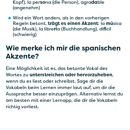
Kopf), la per
so
na (die Person), agra
da
ble
(angenehm)
Wird ein Wort anders, als in den vorherigen
Regeln betont,
trägt es einen Akzent
: la
mú
sica
(die Musik), la libre
rí
a (Buchhandlung), di
fí
cil
(schwierig)
Wie merke ich mir die spanischen
Akzente?
Eine Möglichkeit ist es, das betonte Vokal des
Wortes zu
unterstreichen oder hervorzuheben
,
wenn du es liest oder schreibst. Sage dir die
Vokabeln beim Lernen immer laut auf, um dir die
Aussprache besser einzuprägen. Alternativ lernst du
am besten mit einer Lernapp, die dir die Vokabeln
richtig vorliest.