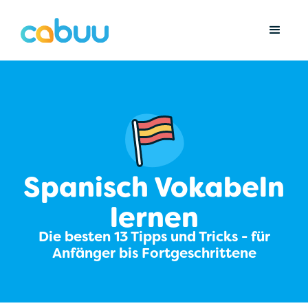
Spanisch Vokabeln
lernen
Die besten 13 Tipps und Tricks - für
Anfänger bis Fortgeschrittene