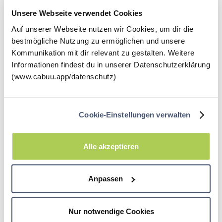
💡
Habt ihr einen Noten-Notfall?
Dann lies
Unsere Webseite verwendet Cookies
hier unsere
10 Tipps für gute Noten
Auf unserer Webseite nutzen wir Cookies, um dir die
bestmögliche Nutzung zu ermöglichen und unsere
Kommunikation mit dir relevant zu gestalten. Weitere
Informationen findest du in unserer Datenschutzerklärung
(www.cabuu.app/datenschutz)
Cookie-Einstellungen verwalten
Alle akzeptieren
Anpassen
Altersgerechte Filme oder Bücher helfen beim
spielerischen Ausbau des Wortschatzes.
Nur notwendige Cookies
8. So bleibt es drin: klatschen,