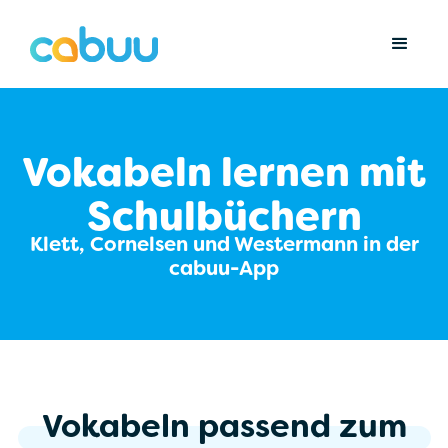
Vokabeln lernen mit
Schulbüchern
Klett, Cornelsen und Westermann in der
cabuu-App
Vokabeln
passend
zum