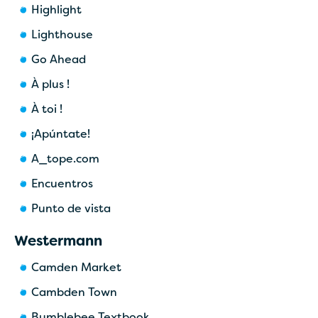
Highlight
Lighthouse
Go Ahead
À plus !
À toi !
¡Apúntate!
A_tope.com
Encuentros
Punto de vista
Westermann
Camden Market
Cambden Town