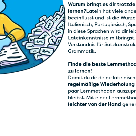
Warum bringt es dir trotzd
lernen?
Latein hat viele an
beeinflusst und ist die Wurz
Italienisch, Portugiesisch, S
in diese Sprachen wird dir le
Lateinkenntnisse mitbringst. 
Verständnis für Satzkonstru
Grammatik.
Finde die beste Lernmethod
zu lernen!
Damit du dir deine lateinisc
regelmäßige Wiederholung
paar Lernmethoden auszuprob
bleibst. Mit einer Lernmethod
leichter von der Hand
gehen