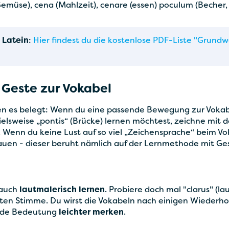
 (Gemüse), cena (Mahlzeit), cenare (essen) poculum (Becher,
 Latein
:
Hier findest du die kostenlose PDF-Liste "Grundw
 Geste zur Vokabel
n es belegt: Wenn du eine passende Bewegung zur Vokabe
ielsweise „pontis“ (Brücke) lernen möchtest, zeichne mit
ll. Wenn du keine Lust auf so viel „Zeichensprache“ beim Vo
uen - dieser beruht nämlich auf der Lernmethode mit Ge
 auch
lautmalerisch lernen
. Probiere doch mal "clarus" (l
ichsten Stimme. Du wirst die Vokabeln nach einigen Wieder
ende Bedeutung
leichter merken
.