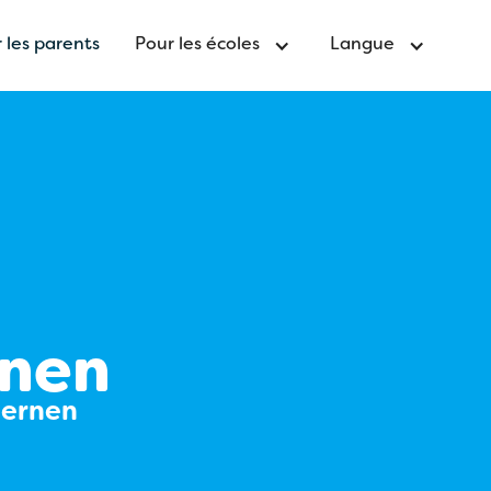
 les parents
Pour les écoles
Langue
rnen
lernen