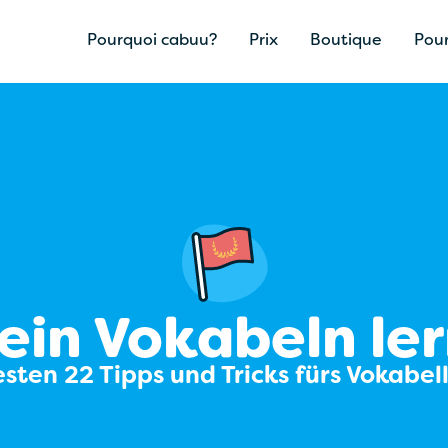
Pourquoi cabuu?
Prix
Boutique
Pour
ein Vokabeln le
esten 22 Tipps und Tricks fürs Vokabel