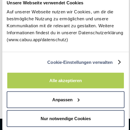
Unsere Webseite verwendet Cookies
Dans l'application CABUU, nous avons
Auf unserer Webseite nutzen wir Cookies, um dir die
regroupé la richesse de nos connaissances
issues de 15 années de recherche
bestmögliche Nutzung zu ermöglichen und unsere
linguistique. Les enfants atteints du LRS
Kommunikation mit dir relevant zu gestalten. Weitere
bénéficient en particulier de la méthode
Informationen findest du in unserer Datenschutzerklärung
d'apprentissage interactive, qui fait appel à
(www.cabuu.app/datenschutz)
tous les sens et permet de mémoriser le
vocabulaire plus rapidement et plus
longtemps.
Cookie-Einstellungen verwalten
Alle akzeptieren
Anpassen
Nur notwendige Cookies