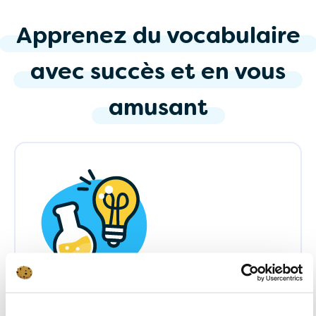
Apprenez
du
vocabulaire
avec
succès
et
en
vous
amusant
Méthode d'apprentissage issue de la
science