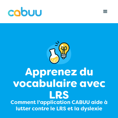
Apprenez du
vocabulaire avec
LRS
Comment l'application CABUU aide à
lutter contre le LRS et la dyslexie