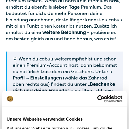
Premium testen. Wenn du noch kein Premium hast,
erhältst du ebenfalls sieben Tage Premium. Das
bedeutet für dich: Je mehr Personen deine
Einladung annehmen, desto länger kannst du cabuu
mit allen Funktionen kostenlos nutzen. Zusätzlich
erhältst du eine
weitere Belohnung
– probiere es
am besten gleich aus und finde heraus, was es ist!
💡 Wenn du cabuu weiterempfiehlst und schon
einen Premium-Account hast, dann bekommst
du natürlich trotzdem ein Geschenk. Unter
→
Profil → Einstellungen
(wähle das Zahnrad
oben rechts aus) findest du unter „
Beschenke
dich und deine Freunde
“ eine Übersicht, wie
viele Freunde deine Einladung schon
angenommen haben.
Unsere Webseite verwendet Cookies
Auf unserer Webseite nutzen wir Cookies, um dir die