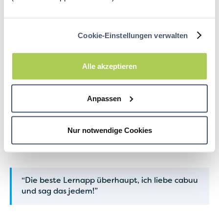
Danke liebe cabuu-
community fürs
Cookie-Einstellungen verwalten
Mitmachen!
Im Zuge dieses Gewinnspiels haben wir ein Lenovo-
Alle akzeptieren
Tablet mit einzigartiger cabuu-Schutzhülle verlost –
wir wünschen dem Gewinner Andreas viel Spaß
damit.
Anpassen
Eure Erfahrungen mit der
Nur notwendige Cookies
cabuu-App: Einige Zitate
“Die beste Lernapp überhaupt, ich liebe cabuu
und sag das jedem!”