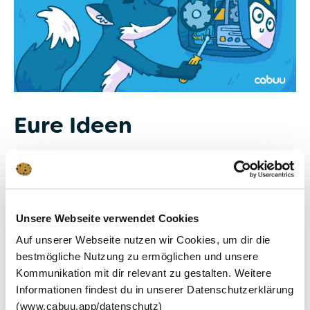
Eure Ideen
Ganz viele eurer Ideen hatten wir bereits auf der
To-do-Liste: mehr Übungen, mehr Belohnungen
und noch vieles mehr. Das hat uns nochmal
bestätigt, dass wir auf einem guten Weg sind. Am
Unsere Webseite verwendet Cookies
liebsten würden wir (fast) alle Wünsche auf einmal
erfüllen. Nachdem wir ja nur zehn Köpfe sind, geht
Auf unserer Webseite nutzen wir Cookies, um dir die
das natürlich nicht von heute auf morgen, aber bei
bestmögliche Nutzung zu ermöglichen und unsere
einer Sache könnt ihr euch gewiss sein: Wir sind
Kommunikation mit dir relevant zu gestalten. Weitere
dran.
Informationen findest du in unserer Datenschutzerklärung
(www.cabuu.app/datenschutz)