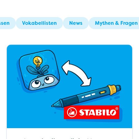
ssen
Vokabellisten
News
Mythen & Fragen