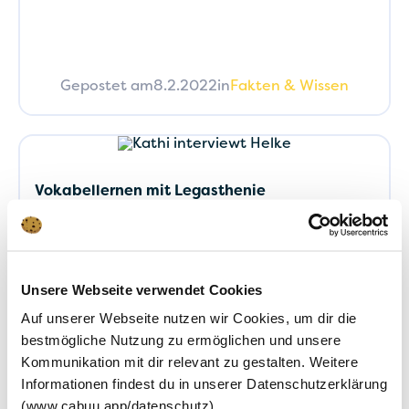
Gepostet am
8.2.2022
in
Fakten & Wissen
Vokabellernen mit Legasthenie
Für viele Menschen mit Legasthenie bzw. LRS
ist das Vokabellernen eine besondere
Herausforderung. Im Interview gibt uns
Lerntherapeutin Helke Voß-Becher Tipps fürs
Vokabellernen und erzählt uns, warum sie eine
Unsere Webseite verwendet Cookies
Hängematte in ihrer Praxis hat.
Auf unserer Webseite nutzen wir Cookies, um dir die
bestmögliche Nutzung zu ermöglichen und unsere
Kommunikation mit dir relevant zu gestalten. Weitere
Gepostet am
31.10.2021
in
Fakten & Wissen
Informationen findest du in unserer Datenschutzerklärung
(www.cabuu.app/datenschutz)